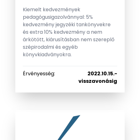
Kiemelt kedvezmények
pedagógusigazolvánnyal: 5%
kedvezmény jegyzéki tankönyvekre
és extra 10% kedvezmény a nem
árkötött, kiárusításban nem szereplő
szépirodalmi és egyéb
könyvkiadványokra.
Érvényesség
:
2022.10.15.
-
visszavonásig